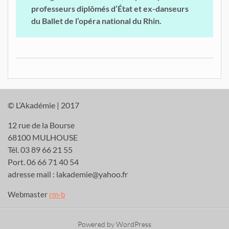
professeurs diplômés d’État et ex-danseurs
du Ballet de l’opéra national du Rhin.
© L’Akadémie | 2017
12 rue de la Bourse
68100 MULHOUSE
Tél. 03 89 66 21 55
Port. 06 66 71 40 54
adresse mail : lakademie@yahoo.fr
Webmaster
rm-b
Powered by WordPress