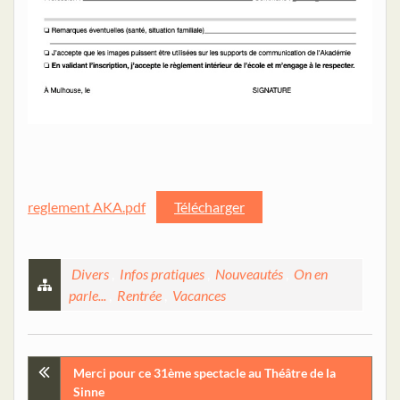
reglement AKA.pdf
Télécharger
Divers
,
Infos pratiques
,
Nouveautés
,
On en
parle...
,
Rentrée
,
Vacances
Navigation
Merci pour ce 31ème spectacle au Théâtre de la
Sinne