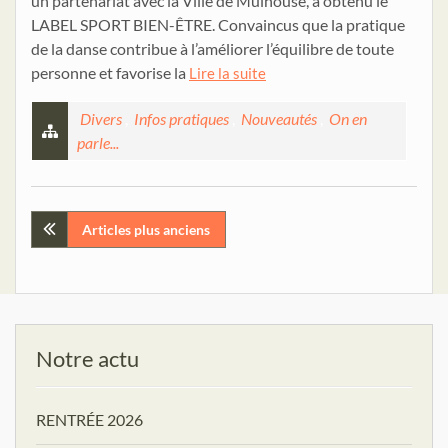
un partenariat avec la Ville de Mulhouse, a obtenu le
LABEL SPORT BIEN-ÊTRE. Convaincus que la pratique
de la danse contribue à l’améliorer l’équilibre de toute
personne et favorise la
Lire la suite
Divers
,
Infos pratiques
,
Nouveautés
,
On en
parle...
Navigation
Articles plus anciens
des
articles
Notre actu
RENTRÉE 2026