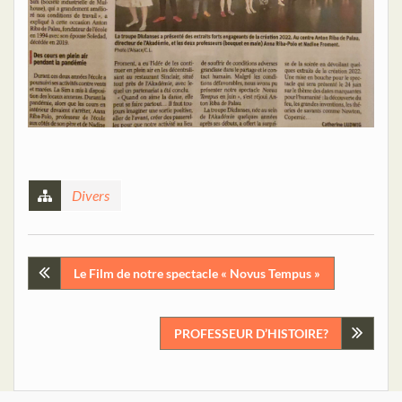
Divers
Navigation
Le Film de notre spectacle « Novus Tempus »
de
PROFESSEUR D’HISTOIRE?
l’article