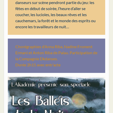
danseurs sur scène pendront partie du jeu: les
fêtes en début de soirée, l’heure d’aller se
coucher, les lucioles, les beaux rêves et les
cauchemars, la forêt et le monde des esprits ou
encore les travailleurs de nuit…
Chorégraphies d’Anna Riba, Nadine Froment
Ermani et Anton Riba de Palau. Participation de
la Compagnie Dkdanses.
Durée 2h15 avec entr’acte