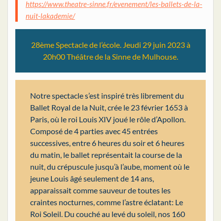
https://www.theatre-sinne.fr/evenement/les-ballets-de-la-
nuit-lakademie/
28ème Spectacle de l’école. Jeudi 29 juin 2023 à
20h00 Théâtre de la Sinne de Mulhouse.
Notre spectacle s’est inspiré très librement du
Ballet Royal de la Nuit, crée le 23 février 1653 à
Paris, où le roi Louis XIV joué le rôle d’Apollon.
Composé de 4 parties avec 45 entrées
successives, entre 6 heures du soir et 6 heures
du matin, le ballet représentait la course de la
nuit, du crépuscule jusqu’à l’aube, moment où le
jeune Louis âgé seulement de 14 ans,
apparaissait comme sauveur de toutes les
craintes nocturnes, comme l’astre éclatant: Le
Roi Soleil. Du couché au levé du soleil, nos 160